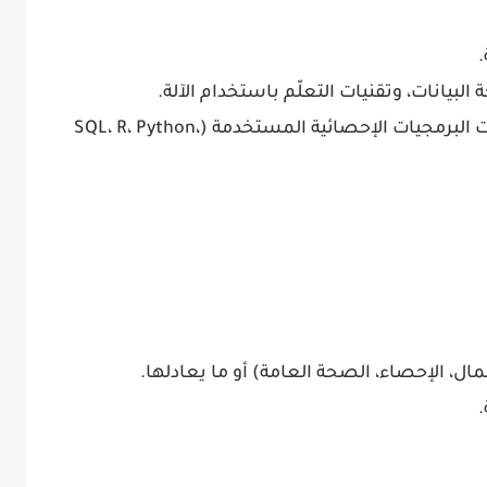
لبيانات، وتقنيات التعلّم باستخدام الآلة.
– يفضل خبرة في قواعد بيانات البحث ولغات البرمجيات الإحصائية المستخدمة (SQL، R، Python،
ل، الإحصاء، الصحة العامة) أو ما يعادلها.