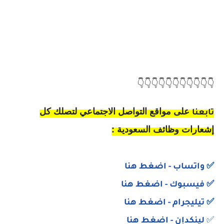
👇👇👇👇👇👇👇👇👇👇👇
على مواقع التواصل الاجتماعي لتصلك كل
تابعنا
إشعارات وظائف السعودية :
✅
واتساب
- اضغط هنا
✅
فيسبوك
- اضغط هنا
✅
تيليجرام - اضغط هنا
✅
لينكدإن - اضغط هنا