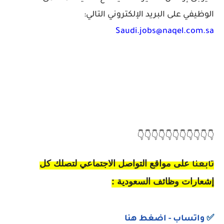
الوظيفي على البريد الإلكتروني التالي:
Saudi.jobs@naqel.com.sa
👇👇👇👇👇👇👇👇👇👇👇
على مواقع التواصل الاجتماعي لتصلك كل
تابعنا
إشعارات وظائف السعودية :
✅
واتساب
- اضغط هنا